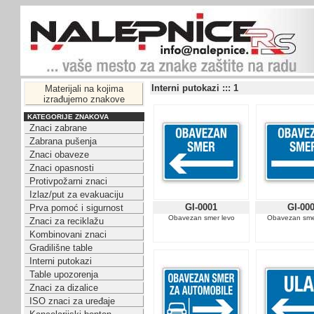
Interni putokazi ::: 1
Materijali na kojima
izrađujemo znakove
KATEGORIJE ZNAKOVA
Znaci zabrane
Zabrana pušenja
Znaci obaveze
Znaci opasnosti
Protivpožarni znaci
Izlaz/put za evakuaciju
GI-0001
GI-00
Prva pomoć i sigurnost
Obavezan smer levo
Obavezan sme
Znaci za reciklažu
Kombinovani znaci
Gradilišne table
Interni putokazi
Table upozorenja
Znaci za dizalice
ISO znaci za uređaje