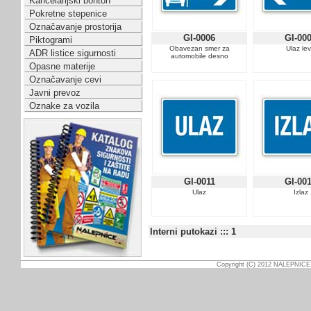
Kancelarijski bonton
Pokretne stepenice
Označavanje prostorija
GI-0006
GI-00
Piktogrami
Obavezan smer za
Ulaz le
ADR listice sigurnosti
automobile desno
Opasne materije
Označavanje cevi
Javni prevoz
Oznake za vozila
GI-0011
GI-00
Ulaz
Izlaz
Interni putokazi ::: 1
Copyright (C) 2012 NALEPNICE.