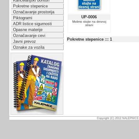
Kancelarijski bonton
Pokretne stepenice
Označavanje prostorija
UP-0006
Piktogrami
Molimo stojte na desnoj
ADR listice sigurnosti
strani
Opasne materije
Označavanje cevi
Pokretne stepenice ::: 1
Javni prevoz
Oznake za vozila
Copyright (C) 2012 NALEPNICE.