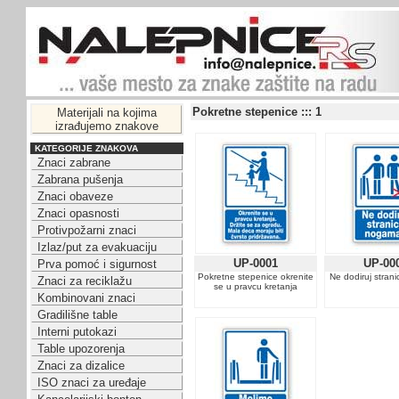
Pokretne stepenice ::: 1
Materijali na kojima
izrađujemo znakove
KATEGORIJE ZNAKOVA
Znaci zabrane
Zabrana pušenja
Znaci obaveze
Znaci opasnosti
Protivpožarni znaci
Izlaz/put za evakuaciju
UP-0001
UP-00
Prva pomoć i sigurnost
Pokretne stepenice okrenite
Ne dodiruj stran
Znaci za reciklažu
se u pravcu kretanja
Kombinovani znaci
Gradilišne table
Interni putokazi
Table upozorenja
Znaci za dizalice
ISO znaci za uređaje