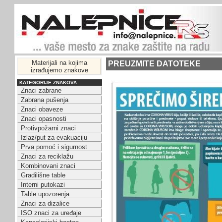
Materijali na kojima
PREUZMITE DATOTEKE
izrađujemo znakove
KATEGORIJE ZNAKOVA
Znaci zabrane
Zabrana pušenja
Znaci obaveze
Znaci opasnosti
Protivpožarni znaci
Izlaz/put za evakuaciju
Prva pomoć i sigurnost
Znaci za reciklažu
Kombinovani znaci
Gradilišne table
Interni putokazi
Table upozorenja
Znaci za dizalice
ISO znaci za uređaje