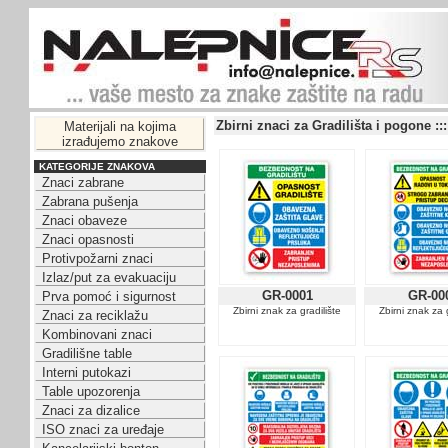
Zbirni znaci za Gradilišta i pogone :::
Materijali na kojima
izrađujemo znakove
KATEGORIJE ZNAKOVA
Znaci zabrane
Zabrana pušenja
Znaci obaveze
Znaci opasnosti
Protivpožarni znaci
Izlaz/put za evakuaciju
GR-0001
GR-00
Prva pomoć i sigurnost
Zbirni znak za gradilište
Zbirni znak za 
Znaci za reciklažu
Kombinovani znaci
Gradilišne table
Interni putokazi
Table upozorenja
Znaci za dizalice
ISO znaci za uređaje