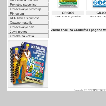
Kancelarijski bonton
Pokretne stepenice
Označavanje prostorija
GR-0006
GR-00
Piktogrami
Zbirni znak za gradilište
Zbirni znak za 
ADR listice sigurnosti
Opasne materije
Označavanje cevi
Zbirni znaci za Gradilišta i pogone :::
Javni prevoz
Oznake za vozila
Copyright (C) 2012 NALEPNICE.