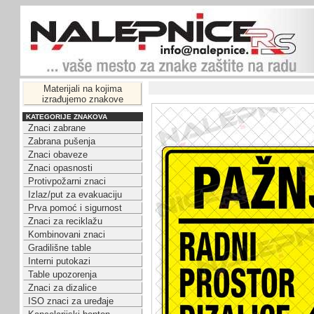
Materijali na kojima
izrađujemo znakove
KATEGORIJE ZNAKOVA
Znaci zabrane
Zabrana pušenja
Znaci obaveze
Znaci opasnosti
Protivpožarni znaci
Izlaz/put za evakuaciju
Prva pomoć i sigurnost
Znaci za reciklažu
Kombinovani znaci
Gradilišne table
Interni putokazi
Table upozorenja
Znaci za dizalice
ISO znaci za uređaje