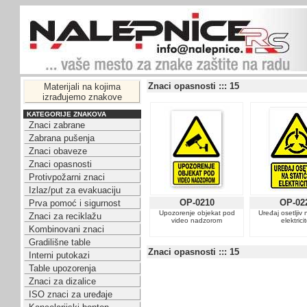
Znaci opasnosti ::: 15
Materijali na kojima
izrađujemo znakove
KATEGORIJE ZNAKOVA
Znaci zabrane
Zabrana pušenja
Znaci obaveze
Znaci opasnosti
Protivpožarni znaci
Izlaz/put za evakuaciju
OP-0210
OP-02
Prva pomoć i sigurnost
Upozorenje objekat pod
Uređaj osetljiv n
Znaci za reciklažu
video nadzorom
elektrici
Kombinovani znaci
Gradilišne table
Znaci opasnosti ::: 15
Interni putokazi
Table upozorenja
Znaci za dizalice
ISO znaci za uređaje